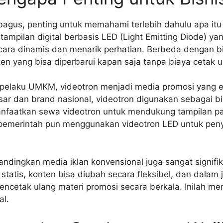
gus, penting untuk memahami terlebih dahulu apa itu
tampilan digital berbasis LED (Light Emitting Diode)
ecara dinamis dan menarik perhatian. Berbeda dengan bi
n yang bisa diperbarui kapan saja tanpa biaya cetak u
gi pelaku UMKM, videotron menjadi media promosi yang 
sar dan brand nasional, videotron digunakan sebagai bi
manfaatkan sewa videotron untuk mendukung tampilan p
i pemerintah pun menggunakan videotron LED untuk peny
ndingkan media iklan konvensional juga sangat signif
statis, konten bisa diubah secara fleksibel, dan dalam
ncetak ulang materi promosi secara berkala. Inilah me
al.