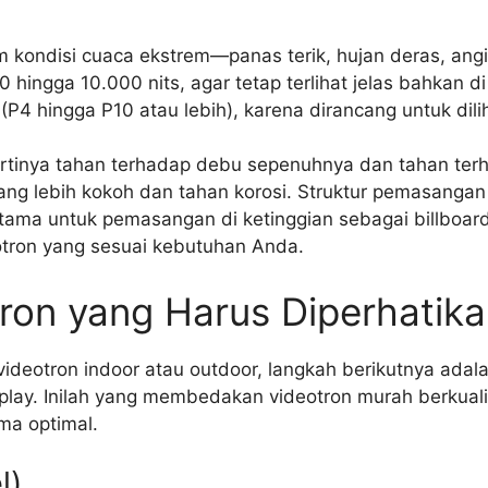
m kondisi cuaca ekstrem—panas terik, hujan deras, ang
00 hingga 10.000 nits, agar tetap terlihat jelas bahkan 
(P4 hingga P10 atau lebih), karena dirancang untuk dilih
 artinya tahan terhadap debu sepenuhnya dan tahan ter
ng lebih kokoh dan tahan korosi. Struktur pemasangan
ma untuk pemasangan di ketinggian sebagai billboar
otron yang sesuai kebutuhan Anda.
tron yang Harus Diperhatik
eotron indoor atau outdoor, langkah berikutnya adala
isplay. Inilah yang membedakan videotron murah berkual
ma optimal.
l)