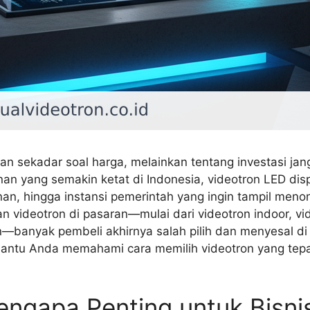
n sekadar soal harga, melainkan tentang investasi jan
nan yang semakin ketat di Indonesia, videotron LED dis
anan, hingga instansi pemerintah yang ingin tampil men
n videotron di pasaran—mulai dari videotron indoor, vi
banyak pembeli akhirnya salah pilih dan menyesal di ke
ntu Anda memahami cara memilih videotron yang tepat
engapa Penting untuk Bisni