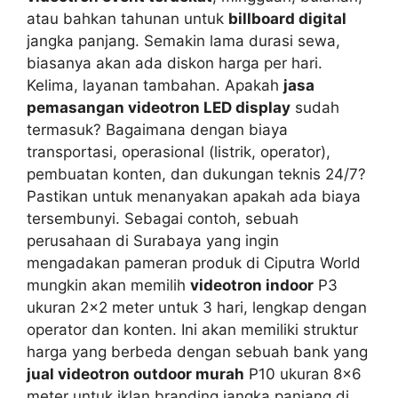
atau bahkan tahunan untuk
billboard digital
jangka panjang. Semakin lama durasi sewa,
biasanya akan ada diskon harga per hari.
Kelima, layanan tambahan. Apakah
jasa
pemasangan videotron LED display
sudah
termasuk? Bagaimana dengan biaya
transportasi, operasional (listrik, operator),
pembuatan konten, dan dukungan teknis 24/7?
Pastikan untuk menanyakan apakah ada biaya
tersembunyi. Sebagai contoh, sebuah
perusahaan di Surabaya yang ingin
mengadakan pameran produk di Ciputra World
mungkin akan memilih
videotron indoor
P3
ukuran 2×2 meter untuk 3 hari, lengkap dengan
operator dan konten. Ini akan memiliki struktur
harga yang berbeda dengan sebuah bank yang
jual videotron outdoor murah
P10 ukuran 8×6
meter untuk iklan branding jangka panjang di