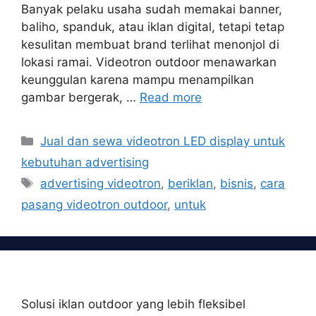
Banyak pelaku usaha sudah memakai banner,
baliho, spanduk, atau iklan digital, tetapi tetap
kesulitan membuat brand terlihat menonjol di
lokasi ramai. Videotron outdoor menawarkan
keunggulan karena mampu menampilkan
gambar bergerak, …
Read more
Categories
Jual dan sewa videotron LED display untuk
kebutuhan advertising
Tags
advertising videotron
,
beriklan
,
bisnis
,
cara
pasang videotron outdoor
,
untuk
Solusi iklan outdoor yang lebih fleksibel