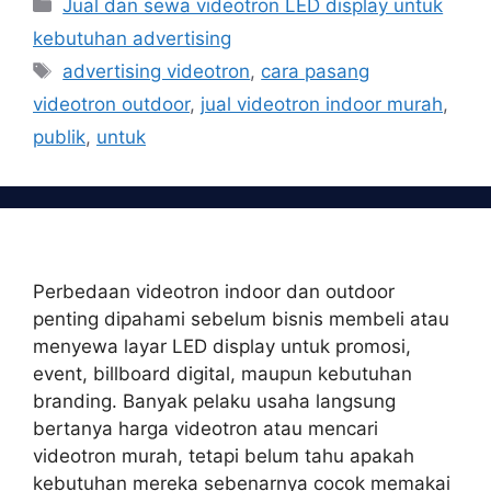
Categories
Jual dan sewa videotron LED display untuk
kebutuhan advertising
Tags
advertising videotron
,
cara pasang
videotron outdoor
,
jual videotron indoor murah
,
publik
,
untuk
Perbedaan videotron indoor dan outdoor
penting dipahami sebelum bisnis membeli atau
menyewa layar LED display untuk promosi,
event, billboard digital, maupun kebutuhan
branding. Banyak pelaku usaha langsung
bertanya harga videotron atau mencari
videotron murah, tetapi belum tahu apakah
kebutuhan mereka sebenarnya cocok memakai