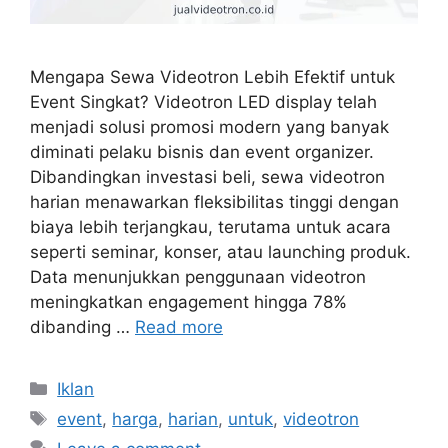
Mengapa Sewa Videotron Lebih Efektif untuk
Event Singkat? Videotron LED display telah
menjadi solusi promosi modern yang banyak
diminati pelaku bisnis dan event organizer.
Dibandingkan investasi beli, sewa videotron
harian menawarkan fleksibilitas tinggi dengan
biaya lebih terjangkau, terutama untuk acara
seperti seminar, konser, atau launching produk.
Data menunjukkan penggunaan videotron
meningkatkan engagement hingga 78%
dibanding …
Read more
Categories
Iklan
Tags
event
,
harga
,
harian
,
untuk
,
videotron