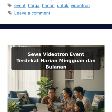
Tags
event
,
harga
,
harian
,
untuk
,
videotron
Leave a comment