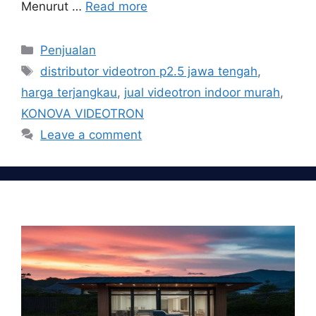
Menurut …
Read more
Categories
Penjualan
Tags
distributor videotron p2.5 jawa tengah
,
harga terjangkau
,
jual videotron indoor murah
,
KONOVA VIDEOTRON
Leave a comment