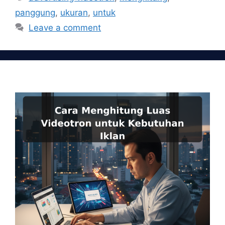
panggung
,
ukuran
,
untuk
Leave a comment