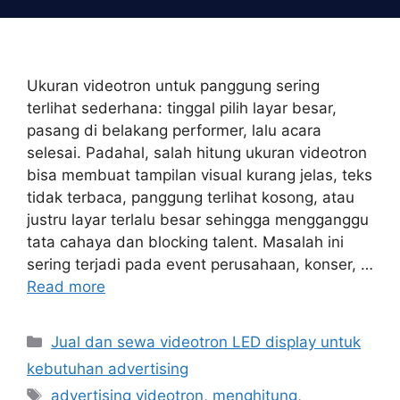
Skip
to
content
Ukuran videotron untuk panggung sering
terlihat sederhana: tinggal pilih layar besar,
pasang di belakang performer, lalu acara
selesai. Padahal, salah hitung ukuran videotron
bisa membuat tampilan visual kurang jelas, teks
tidak terbaca, panggung terlihat kosong, atau
justru layar terlalu besar sehingga mengganggu
tata cahaya dan blocking talent. Masalah ini
sering terjadi pada event perusahaan, konser, …
Read more
Categories
Jual dan sewa videotron LED display untuk
kebutuhan advertising
Tags
advertising videotron
,
menghitung
,