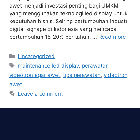
awet menjadi investasi penting bagi UMKM
yang menggunakan teknologi led display untuk
kebutuhan bisnis. Seiring pertumbuhan industri
digital signage di Indonesia yang mencapai
pertumbuhan 15-20% per tahun, …
Read more
Categories
Uncategorized
Tags
maintenance led display
,
perawatan
videotron agar awet
,
tips perawatan
,
videotron
awet
Leave a comment