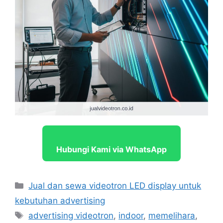
Hubungi Kami via WhatsApp
Categories
Jual dan sewa videotron LED display untuk
kebutuhan advertising
Tags
advertising videotron
,
indoor
,
memelihara
,