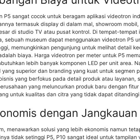
on P5 sangat cocok untuk beragam aplikasi videotron i
nnya termasuk display di dalam mal, showroom mobil,
ar di studio TV atau pusat kontrol. Di tempat-tempat 
alnya, sebuah museum dapat menggunakan videotron P5 u
nggi, memungkinkan pengunjung untuk melihat detail kecil
dalah biaya. Harga videotron per meter untuk P5 mema
mbutuhkan lebih banyak komponen LED per unit area. Na
l yang superior dan branding yang kuat untuk segmen p
snis yang berfokus pada detail produk atau layanan, s
 perusahaan yang meluncurkan produk baru dengan fitur 
jang untuk kualitas dan citra yang tidak dapat ditandingi
Ekonomis dengan Jangkauan
mm, menawarkan solusi yang lebih ekonomis namun tetap 
sinya tidak setinggi P5, P10 sangat ideal untuk tampilan