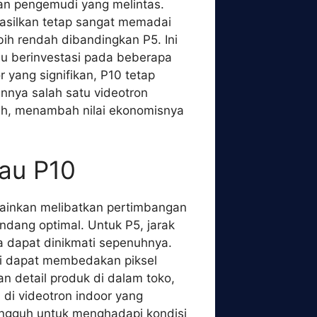
uan pengemudi yang melintas.
hasilkan tetap sangat memadai
bih rendah dibandingkan P5. Ini
u berinvestasi pada beberapa
 yang signifikan, P10 tetap
annya salah satu videotron
dah, menambah nilai ekonomisnya
tau P10
lainkan melibatkan pertimbangan
andang optimal. Untuk P5, jarak
ya dapat dinikmati sepenuhnya.
agi dapat membedakan piksel
n detail produk di dalam toko,
 di videotron indoor yang
angguh untuk menghadapi kondisi