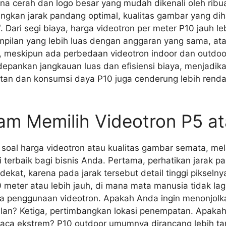
rna cerah dan logo besar yang mudah dikenali oleh rib
bangkan jarak pandang optimal, kualitas gambar yang di
Dari segi biaya, harga videotron per meter P10 jauh le
pilan yang lebih luas dengan anggaran yang sama, ata
n, meskipun ada perbedaan videotron indoor dan outdoor
depankan jangkauan luas dan efisiensi biaya, menjadik
watan dan konsumsi daya P10 juga cenderung lebih ren
lam Memilih Videotron P5 a
 soal harga videotron atau kualitas gambar semata, me
 terbaik bagi bisnis Anda. Pertama, perhatikan jarak p
dekat, karena pada jarak tersebut detail tinggi pikseln
0 meter atau lebih jauh, di mana mata manusia tidak l
ama penggunaan videotron. Apakah Anda ingin menonjolka
jalan? Ketiga, pertimbangkan lokasi penempatan. Apakah
 cuaca ekstrem? P10 outdoor umumnya dirancang lebih t