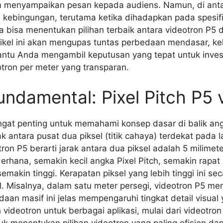
m menyampaikan pesan kepada audiens. Namun, di antar
ul kebingungan, terutama ketika dihadapkan pada spesifi
bisa menentukan pilihan terbaik antara videotron P5 d
kel ini akan mengupas tuntas perbedaan mendasar, kel
embantu Anda mengambil keputusan yang tepat untuk inve
otron per meter yang transparan.
damental: Pixel Pitch P5 
gat penting untuk memahami konsep dasar di balik angk
k antara pusat dua piksel (titik cahaya) terdekat pada l
tron P5 berarti jarak antara dua piksel adalah 5 milime
derhana, semakin kecil angka Pixel Pitch, semakin rapat 
semakin tinggi. Kerapatan piksel yang lebih tinggi ini s
il. Misalnya, dalam satu meter persegi, videotron P5 me
daan masif ini jelas mempengaruhi tingkat detail visual
deotron untuk berbagai aplikasi, mulai dari videotron
k menentukan pilihan videotron yang paling efisien dan 