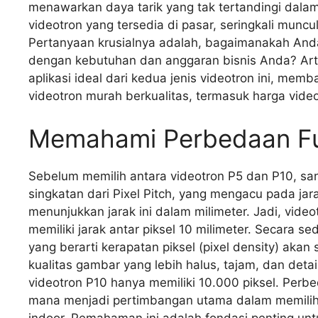
menawarkan daya tarik yang tak tertandingi dala
videotron yang tersedia di pasar, seringkali munc
Pertanyaan krusialnya adalah, bagaimanakah Anda 
dengan kebutuhan dan anggaran bisnis Anda? Arti
aplikasi ideal dari kedua jenis videotron ini, m
videotron murah berkualitas, termasuk harga vide
Memahami Perbedaan Fun
Sebelum memilih antara videotron P5 dan P10, san
singkatan dari Pixel Pitch, yang mengacu pada jara
menunjukkan jarak ini dalam milimeter. Jadi, video
memiliki jarak antar piksel 10 milimeter. Secara se
yang berarti kerapatan piksel (pixel density) akan 
kualitas gambar yang lebih halus, tajam, dan deta
videotron P10 hanya memiliki 10.000 piksel. Perbe
mana menjadi pertimbangan utama dalam memilih vi
indoor. Pemahaman ini adalah fondasi penting untu