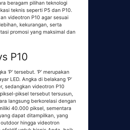
a beragam pilihan teknologi
kasi teknis seperti P5 dan P10.
an videotron P10 agar sesuai
ebihan, kekurangan, serta
stasi promosi yang maksimal dan
vs P10
a ‘P’ tersebut. ‘P’ merupakan
ayar LED. Angka di belakang ‘P’
ter, sedangkan videotron P10
piksel-piksel tersebut tersusun,
ecara langsung berkorelasi dengan
miliki 40.000 piksel, sementara
 yang dapat ditampilkan, yang
 outdoor hingga videotron
efektif untuk bisnis Anda, baik