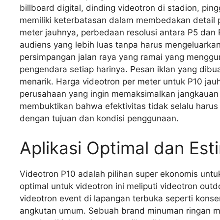
billboard digital, dinding videotron di stadion, pi
memiliki keterbatasan dalam membedakan detail pi
meter jauhnya, perbedaan resolusi antara P5 dan
audiens yang lebih luas tanpa harus mengeluarkan
persimpangan jalan raya yang ramai yang menggun
pengendara setiap harinya. Pesan iklan yang dibua
menarik. Harga videotron per meter untuk P10 jau
perusahaan yang ingin memaksimalkan jangkauan p
membuktikan bahwa efektivitas tidak selalu harus 
dengan tujuan dan kondisi penggunaan.
Aplikasi Optimal dan Est
Videotron P10 adalah pilihan super ekonomis untu
optimal untuk videotron ini meliputi videotron outdoo
videotron event di lapangan terbuka seperti konse
angkutan umum. Sebuah brand minuman ringan mis