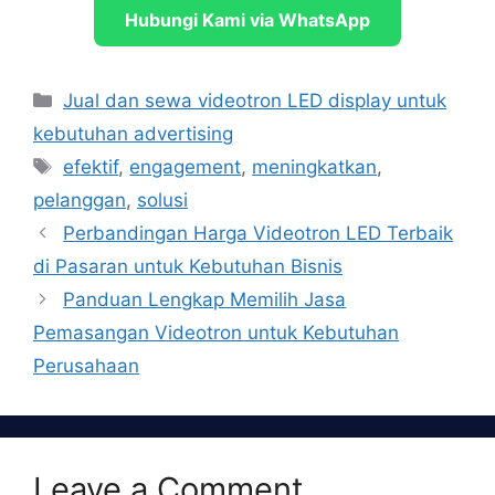
Hubungi Kami via WhatsApp
Categories
Jual dan sewa videotron LED display untuk
kebutuhan advertising
Tags
efektif
,
engagement
,
meningkatkan
,
pelanggan
,
solusi
Perbandingan Harga Videotron LED Terbaik
di Pasaran untuk Kebutuhan Bisnis
Panduan Lengkap Memilih Jasa
Pemasangan Videotron untuk Kebutuhan
Perusahaan
Leave a Comment