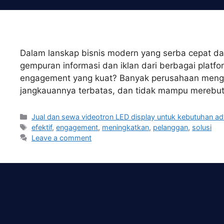
Skip
to
content
Dalam lanskap bisnis modern yang serba cepat da
gempuran informasi dan iklan dari berbagai pla
engagement yang kuat? Banyak perusahaan mengha
jangkauannya terbatas, dan tidak mampu merebu
Categories
Jual dan sewa videotron LED display untuk kebutuhan ad
Tags
efektif
,
engagement
,
meningkatkan
,
pelanggan
,
solusi
Leave a comment