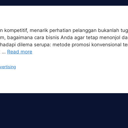
n kompetitif, menarik perhatian pelanggan bukanlah tu
tform, bagaimana cara bisnis Anda agar tetap menonjo
dapi dilema serupa: metode promosi konvensional tera
t …
Read more
vertising