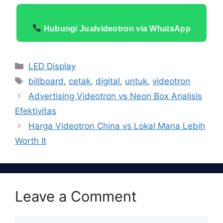
Hubungi Jualvideotron via WhatsApp
Categories
LED Display
Tags
billboard
,
cetak
,
digital
,
untuk
,
videotron
Advertising Videotron vs Neon Box Analisis
Efektivitas
Harga Videotron China vs Lokal Mana Lebih
Worth It
Leave a Comment
Comment