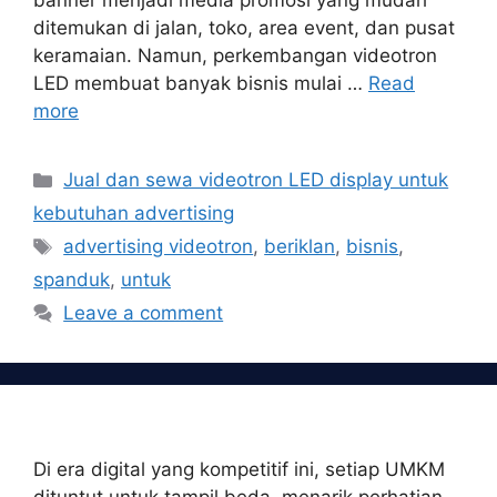
banner menjadi media promosi yang mudah
ditemukan di jalan, toko, area event, dan pusat
keramaian. Namun, perkembangan videotron
LED membuat banyak bisnis mulai …
Read
more
Categories
Jual dan sewa videotron LED display untuk
kebutuhan advertising
Tags
advertising videotron
,
beriklan
,
bisnis
,
spanduk
,
untuk
Leave a comment
Di era digital yang kompetitif ini, setiap UMKM