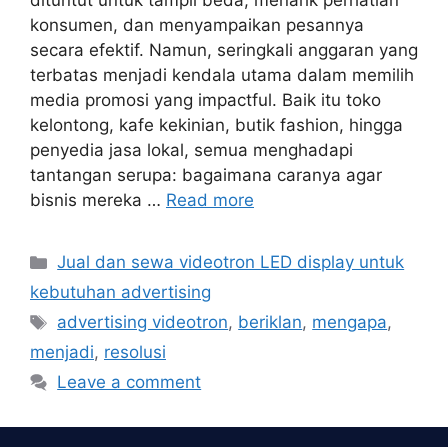
dituntut untuk tampil beda, menarik perhatian
konsumen, dan menyampaikan pesannya
secara efektif. Namun, seringkali anggaran yang
terbatas menjadi kendala utama dalam memilih
media promosi yang impactful. Baik itu toko
kelontong, kafe kekinian, butik fashion, hingga
penyedia jasa lokal, semua menghadapi
tantangan serupa: bagaimana caranya agar
bisnis mereka …
Read more
Categories
Jual dan sewa videotron LED display untuk
kebutuhan advertising
Tags
advertising videotron
,
beriklan
,
mengapa
,
menjadi
,
resolusi
Leave a comment