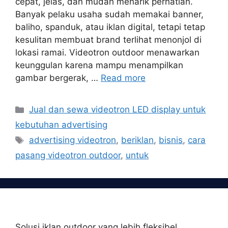
cepat, jelas, dan mudah menarik perhatian.
Banyak pelaku usaha sudah memakai banner,
baliho, spanduk, atau iklan digital, tetapi tetap
kesulitan membuat brand terlihat menonjol di
lokasi ramai. Videotron outdoor menawarkan
keunggulan karena mampu menampilkan
gambar bergerak, …
Read more
Categories
Jual dan sewa videotron LED display untuk
kebutuhan advertising
Tags
advertising videotron
,
beriklan
,
bisnis
,
cara
pasang videotron outdoor
,
untuk
Solusi iklan outdoor yang lebih fleksibel