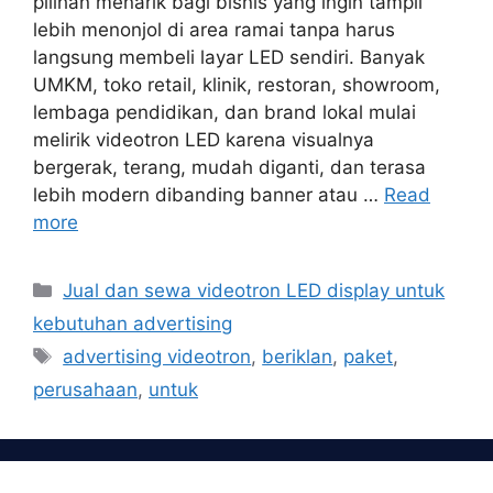
pilihan menarik bagi bisnis yang ingin tampil
lebih menonjol di area ramai tanpa harus
langsung membeli layar LED sendiri. Banyak
UMKM, toko retail, klinik, restoran, showroom,
lembaga pendidikan, dan brand lokal mulai
melirik videotron LED karena visualnya
bergerak, terang, mudah diganti, dan terasa
lebih modern dibanding banner atau …
Read
more
Categories
Jual dan sewa videotron LED display untuk
kebutuhan advertising
Tags
advertising videotron
,
beriklan
,
paket
,
perusahaan
,
untuk