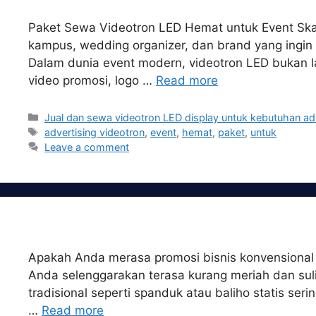
Paket Sewa Videotron LED Hemat untuk Event Skala
kampus, wedding organizer, dan brand yang ingin 
Dalam dunia event modern, videotron LED bukan l
video promosi, logo …
Read more
Categories
Jual dan sewa videotron LED display untuk kebutuhan ad
Tags
advertising videotron
,
event
,
hemat
,
paket
,
untuk
Leave a comment
Apakah Anda merasa promosi bisnis konvensional k
Anda selenggarakan terasa kurang meriah dan sulit
tradisional seperti spanduk atau baliho statis se
…
Read more