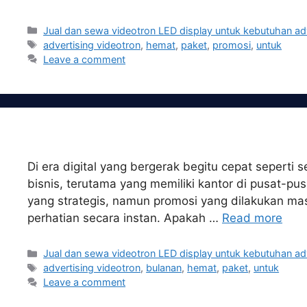
Categories
Jual dan sewa videotron LED display untuk kebutuhan ad
Tags
advertising videotron
,
hemat
,
paket
,
promosi
,
untuk
Leave a comment
Di era digital yang bergerak begitu cepat sepert
bisnis, terutama yang memiliki kantor di pusat-p
yang strategis, namun promosi yang dilakukan mas
perhatian secara instan. Apakah …
Read more
Categories
Jual dan sewa videotron LED display untuk kebutuhan ad
Tags
advertising videotron
,
bulanan
,
hemat
,
paket
,
untuk
Leave a comment