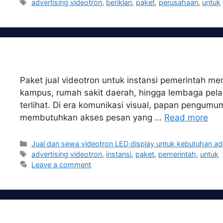
Tags
advertising videotron
,
beriklan
,
paket
,
perusahaan
,
untuk
Paket jual videotron untuk instansi pemerintah me
kampus, rumah sakit daerah, hingga lembaga pel
terlihat. Di era komunikasi visual, papan pengumu
membutuhkan akses pesan yang …
Read more
Categories
Jual dan sewa videotron LED display untuk kebutuhan ad
Tags
advertising videotron
,
instansi
,
paket
,
pemerintah
,
untuk
Leave a comment