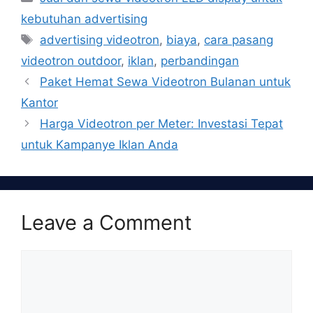
kebutuhan advertising
Tags
advertising videotron
,
biaya
,
cara pasang
videotron outdoor
,
iklan
,
perbandingan
Paket Hemat Sewa Videotron Bulanan untuk
Kantor
Harga Videotron per Meter: Investasi Tepat
untuk Kampanye Iklan Anda
Leave a Comment
Comment