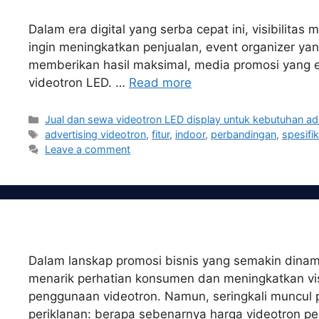
Dalam era digital yang serba cepat ini, visibilit
ingin meningkatkan penjualan, event organizer ya
memberikan hasil maksimal, media promosi yang efek
videotron LED. …
Read more
Categories
Jual dan sewa videotron LED display untuk kebutuhan ad
Tags
advertising videotron
,
fitur
,
indoor
,
perbandingan
,
spesifik
Leave a comment
Dalam lanskap promosi bisnis yang semakin dinami
menarik perhatian konsumen dan meningkatkan visib
penggunaan videotron. Namun, seringkali muncul p
periklanan: berapa sebenarnya harga videotron p