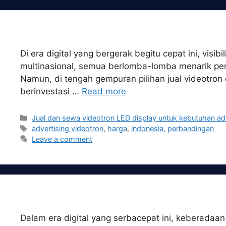
Skip
to
content
Di era digital yang bergerak begitu cepat ini, visi
multinasional, semua berlomba-lomba menarik perh
Namun, di tengah gempuran pilihan jual videotron
berinvestasi …
Read more
Categories
Jual dan sewa videotron LED display untuk kebutuhan ad
Tags
advertising videotron
,
harga
,
indonesia
,
perbandingan
Leave a comment
Dalam era digital yang serbacepat ini, keberadaan