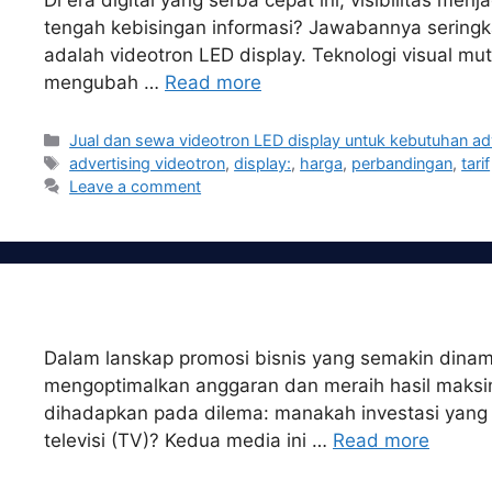
Di era digital yang serba cepat ini, visibilitas m
tengah kebisingan informasi? Jawabannya seringka
adalah videotron LED display. Teknologi visual mu
mengubah …
Read more
Categories
Jual dan sewa videotron LED display untuk kebutuhan ad
Tags
advertising videotron
,
display:
,
harga
,
perbandingan
,
tarif
Leave a comment
Dalam lanskap promosi bisnis yang semakin dinamis
mengoptimalkan anggaran dan meraih hasil maksim
dihadapkan pada dilema: manakah investasi yang 
televisi (TV)? Kedua media ini …
Read more