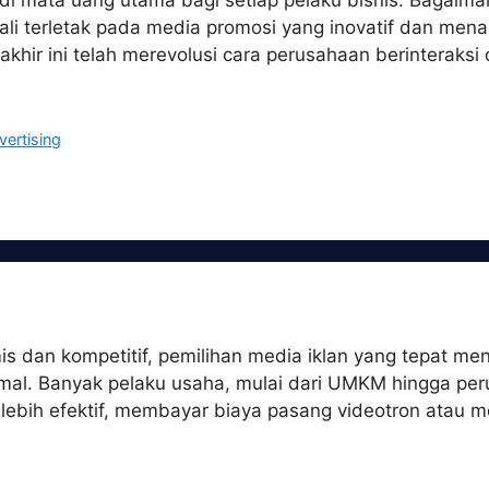
enjadi mata uang utama bagi setiap pelaku bisnis. Bagai
li terletak pada media promosi yang inovatif dan menar
takhir ini telah merevolusi cara perusahaan berinteraks
vertising
 dan kompetitif, pemilihan media iklan yang tepat menj
al. Banyak pelaku usaha, mulai dari UMKM hingga peru
lebih efektif, membayar biaya pasang videotron atau m