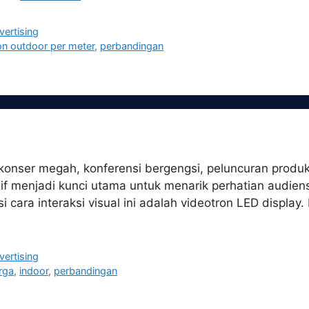
vertising
on outdoor per meter
,
perbandingan
 konser megah, konferensi bergengsi, peluncuran produ
sif menjadi kunci utama untuk menarik perhatian audi
si cara interaksi visual ini adalah videotron LED displ
vertising
rga
,
indoor
,
perbandingan