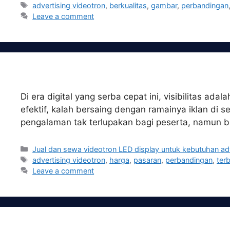
Tags
advertising videotron
,
berkualitas
,
gambar
,
perbandingan
Leave a comment
Di era digital yang serba cepat ini, visibilitas 
efektif, kalah bersaing dengan ramainya iklan di 
pengalaman tak terlupakan bagi peserta, namun bi
Categories
Jual dan sewa videotron LED display untuk kebutuhan ad
Tags
advertising videotron
,
harga
,
pasaran
,
perbandingan
,
ter
Leave a comment