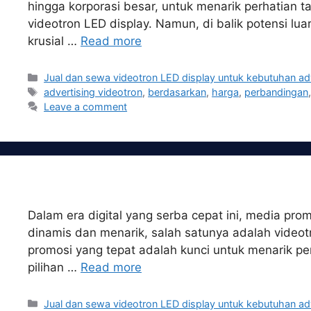
hingga korporasi besar, untuk menarik perhatian ta
videotron LED display. Namun, di balik potensi lua
krusial …
Read more
Categories
Jual dan sewa videotron LED display untuk kebutuhan ad
Tags
advertising videotron
,
berdasarkan
,
harga
,
perbandingan
Leave a comment
Dalam era digital yang serba cepat ini, media prom
dinamis dan menarik, salah satunya adalah videotr
promosi yang tepat adalah kunci untuk menarik p
pilihan …
Read more
Categories
Jual dan sewa videotron LED display untuk kebutuhan ad