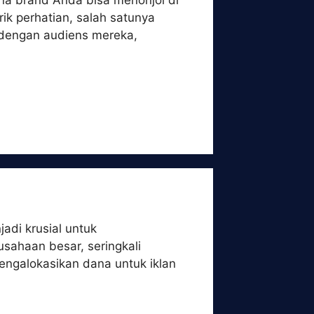
mana brand Anda bisa menonjol di
ik perhatian, salah satunya
i dengan audiens mereka,
adi krusial untuk
sahaan besar, seringkali
engalokasikan dana untuk iklan