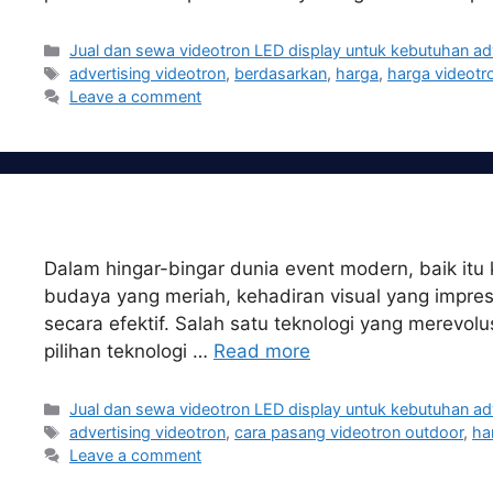
Categories
Jual dan sewa videotron LED display untuk kebutuhan ad
Tags
advertising videotron
,
berdasarkan
,
harga
,
harga videotr
Leave a comment
Dalam hingar-bingar dunia event modern, baik itu
budaya yang meriah, kehadiran visual yang impre
secara efektif. Salah satu teknologi yang merevolu
pilihan teknologi …
Read more
Categories
Jual dan sewa videotron LED display untuk kebutuhan ad
Tags
advertising videotron
,
cara pasang videotron outdoor
,
ha
Leave a comment