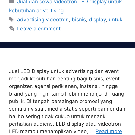
Categories
Jual dan sewa videotron LED display untuk
kebutuhan advertising
Tags
advertising videotron
,
bisnis
,
display
,
untuk
Leave a comment
Jual LED Display untuk advertising dan event
menjadi kebutuhan penting bagi bisnis, event
organizer, agensi periklanan, instansi, hingga
brand yang ingin tampil lebih menonjol di ruang
publik. Di tengah persaingan promosi yang
semakin visual, media statis seperti banner dan
baliho sering tidak cukup untuk menarik
perhatian audiens. LED display atau videotron
LED mampu menampilkan video, …
Read more